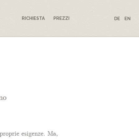
RICHIESTA
PREZZI
DE
EN
rno
proprie esigenze. Ma,