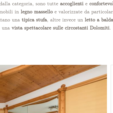
alla categoria, sono tutte
accoglienti
e
confortevo
 mobili in
legno massello
e valorizzate da particola
ntano una
tipica stufa
, altre invece un
letto a bald
una
vista spettacolare sulle circostanti Dolomiti
.